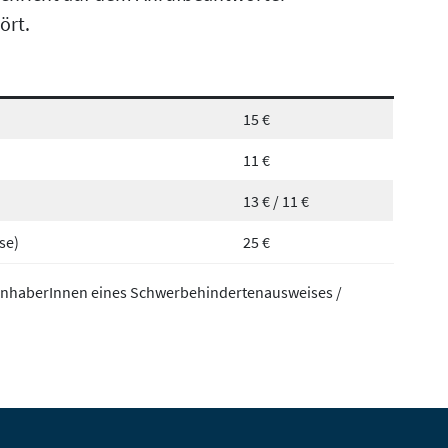
ört.
15 €
11 €
13 € / 11 €
se)
25 €
/ InhaberInnen eines Schwerbehindertenausweises /