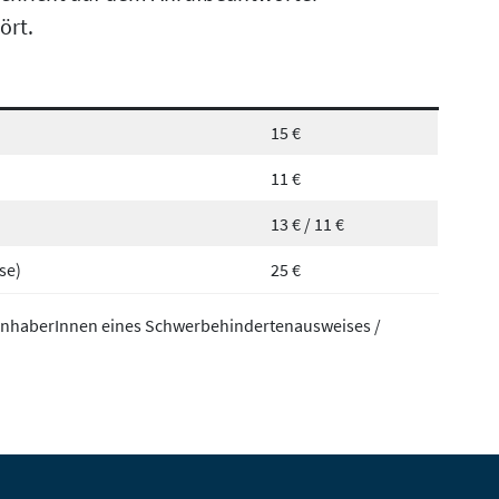
ört.
15 €
11 €
13 € / 11 €
se)
25 €
/ InhaberInnen eines Schwerbehindertenausweises /